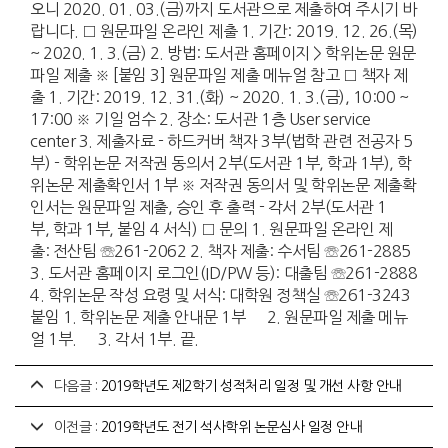
오니 2020. 01. 03.(금)까지 도서관으로 제출하여 주시기 바
랍니다. □ 원문파일 온라인 제출 1. 기간: 2019. 12. 26.(목)
~ 2020. 1. 3.(금) 2. 방법: 도서관 홈페이지 > 학위논문 원문
파일 제출 ※ [붙임 3] 원문파일 제출 메뉴얼 참고 □ 책자 제
출 1. 기간: 2019. 12. 31.(화) ~ 2020. 1. 3.(금), 10:00 ~
17:00 ※ 기일 엄수 2. 장소: 도서관 1층 User service
center 3. 제출자료 - 하드커버 책자 3부(법학 관련 전공자 5
부) - 학위논문 저작권 동의서 2부(도서관 1부, 학과 1부), 학
위논문 제출확인서 1부 ※ 저작권 동의서 및 학위논문 제출확
인서는 원문파일 제출, 승인 후 출력 - 각서 2부(도서관 1
부, 학과 1부, 붙임 4 서식) □ 문의 1. 원문파일 온라인 제
출: 전산팀 ☏261-2062 2. 책자 제출: 수서팀 ☏261-2885
3. 도서관 홈페이지 로그인(ID/PW 등): 대출팀 ☏261-2888
4. 학위논문 작성 요령 및 서식: 대학원 정책실 ☏261-3243
붙임 1. 학위논문 제출 안내문 1부 2. 원문파일 제출 메뉴
얼 1부. 3. 각서 1부. 끝.
다음글 :
2019학년도 제2학기 성적처리 일정 및 개선 사항 안내
이전글 :
2019학년도 전기 석사학위 논문심사 일정 안내