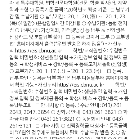
자 ※ 특수대학원, 법학전문대학원(전문․학술 박사) 및 계약
학과 포함 ○ 등록기준 금액: '20학년도 책정 기준 □ 납부기
간 및 수납기관 ○ 납부기간: `20. 1. 20.(월) ∼ `20. 1. 23.
(목)<4일간> (은행영업시간 마감내) ○ 수납기관: 농협 전지
점 ○ 납부방법: 가상계좌, 인터넷뱅킹 등 납부 ※ 신입생은
신용카드 및 분할납부 불가 □ 등록금 고지서 교부 ○ 교부방
법: 홈페이지에서 출력(“우편 발송은 하지 않음”) - 개신누
리
https://eis.cbnu.ac.kr
학번/교직원번호: 수험번호
입력 비밀번호: 생년월일 입력 ➜ 개인정보 입력 및 정보제공
동의 ➜ 학생서비스 ➜ 장학/등록 ➜ 등록고지서출력(신입생)
○ 교부기간: ‘20. 1. 17.(금) ∼ ’20. 1. 23.(목) □ 등록금
납부 확인 - 등록금 납부 확인은 납부 다음날부터 홈페이지에
서 확인 가능 - 개신누리
https://eis.cbnu.ac.kr
학번/
교직원번호: 수험번호 입력 비밀번호: 생년월일 입력 ➜ 개인
정보 입력 및 정보제공 동의 ➜ 학생서비스 ➜ 장학/등록 ➜ 등
록납부조회 □ 안내사항 ○ 등록금 수납 안내: 043) 261-
2043, 2047, 3854 ○ 장학금 안내: 043) 261-3821 ○ 학
자금 대출 안내: 043) 261-3821 ○ 동문회비 안내: 043)
261-3121 □ 기타 사항 ○ 전액장학금 대상자로 등록금액
이 “0”원일 경우에도 농협에서 필히 수납 도장 받을 것 ○ 창