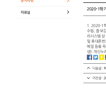
공지사항
2020-1
자료실
1. 2020-
수업, 결·보
리시스템 상 
및 휴대폰번호
메일 등을 꼭
생): 개신누
다음글 :
이전글 :
2