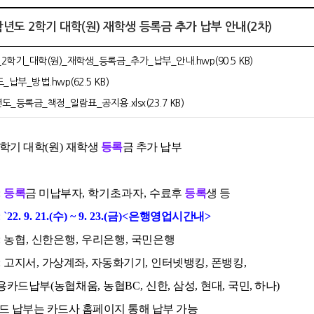
2학년도 2학기 대학(원) 재학생 등록금 추가 납부 안내(2차)
2학기_대학(원)_재학생_등록금_추가_납부_안내.hwp(90.5 KB)
납부_방법.hwp(62.5 KB)
도_등록금_책정_일람표_공지용.xlsx(23.7 KB)
학기 대학
(
원
)
재학생
등록
금 추가 납부
:
등록
금 미납부자
, 학기초과자
,
수료후
등록
생 등
: `
22. 9. 21.(수
) ~ 9. 23.(금
)<
은행영업시간내
>
:
농협
,
신한은행
,
우리은행
,
국민은행
:
고지서
,
가상계좌
,
자동화기기
,
인터넷뱅킹
,
폰뱅킹
,
드납부
(
농협채움
,
농협
BC,
신한
,
삼성
,
현대
,
국민, 하나
)
드 납부는 카드사 홈페이지 통해 납부 가능