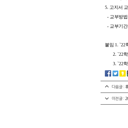
5.
고지서 
-
교부방법
-
교부기간
붙임
1. `22
2. `22
학
3. `22
다음글 :
이전글 :
2