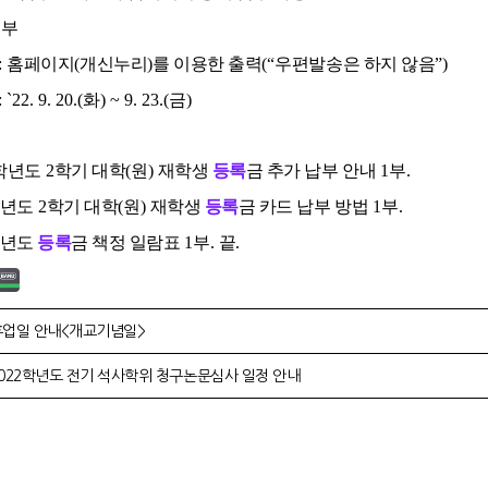
교부
:
홈페이지
(
개신누리
)
를 이용한 출력
(
“
우편발송은 하지 않음
”
)
: `
22. 9. 20.(화
) ~ 9. 23.(금
)
학년도
2
학기 대학
(
원
)
재학생
등록
금 추가 납부 안내
1
부
.
년도
2
학기 대학
(
원
)
재학생
등록
금 카드 납부 방법
1
부
.
학년도
등록
금 책정 일람표
1
부
.
끝
.
휴업일 안내<개교기념일>
022학년도 전기 석사학위 청구논문심사 일정 안내