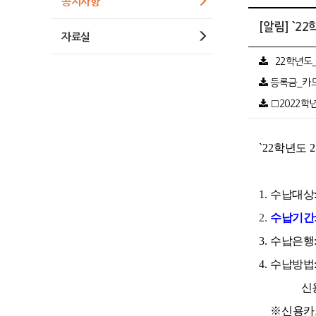
공지사항
[알림] `2
자료실
`22학년도_
등록금_카드_
□2022학년
`
22
학년도
2
1.
수납대상
2.
수납기간
3.
수납은행
4.
수납방법
신용카
※
신용카