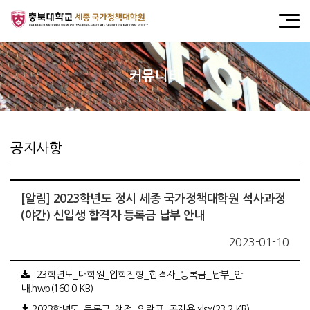
커뮤니티
공지사항
[알림] 2023학년도 정시 세종 국가정책대학원 석사과정
(야간) 신입생 합격자 등록금 납부 안내
2023-01-10
`23학년도_대학원_입학전형_합격자_등록금_납부_안
내.hwp(160.0 KB)
2023학년도_등록금_책정_일람표_공지용.xlsx(23.2 KB)