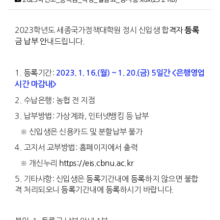
2023학년도 세종국가정책대학원 정시 신입생 합
격자
등록
금 납부 안
내드립니다.
1.
등록
기간:
2023. 1. 16.(월) ~ 1. 20.(금) 5일간 <은행영업
시간 마감내>
2. 수납은행: 농협 전 지점
3. 납부방법: 가상계좌, 인터넷뱅킹 등 납부
※ 신입생은 신용카드 및 분할납부 불가
4. 고지서 교부방법: 홈페이지에서 출력
※ 개신누리
https://eis.cbnu.ac.kr
5. 기타사항: 신입생은
등록
기간내에
등록
하지 않으면 불합
격 처리되오니
등록
기간내에
등록
하시기 바랍니다.