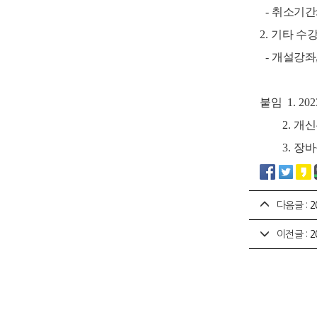
-
취소기간
2.
기
타
수
-
개설강좌
붙임
1. 202
2.
개신
3.
장바
다음글 :
2
이전글 :
2