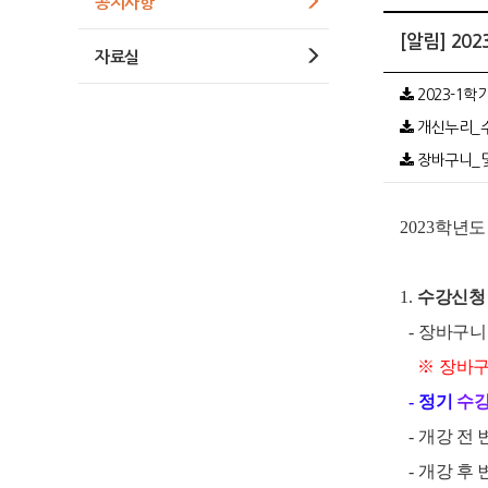
공지사항
[알림] 2
자료실
2023-1학
개신누리_수강
장바구니_및_
2023
학년도
1.
수강신청
-
장바구니
※
장바구
-
정기
수
-
개강 전
-
개강 후