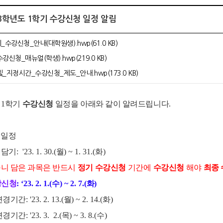
023학년도 1학기 수강신청 일정 알림
기_수강신청_안내(대학원생).hwp(61.0 KB)
신청_매뉴얼(학생).hwp(219.0 KB)
지정시간_수강신청_제도_안내.hwp(173.0 KB)
1
학기
수강신청
일정을
아래와 같이 알려드립니다
.
일
정
 담기
: '23. 1. 30.(
월
) ~ 1. 31.(
화
)
니 담은 과목은 반드시
정기
수강신청
기간에
수강신청
해야
최종
강신청
: ‘23. 2. 1.(
수
) ~ 2. 7.(
화
)
 변경기간
: '23. 2. 13.(
월
) ~ 2. 14.(
화
)
 변경기간
: '23. 3. 2.(
목
) ~ 3. 8.(
수
)