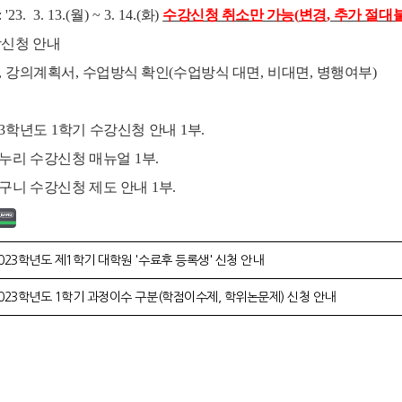
: '23. 3. 13.(
월
) ~ 3. 14.(
화
)
수강신청 취소만 가능
(
변경
,
추가 절대
강신청
안내
,
강의계획서
,
수업방식 확인
(
수업방식 대면
,
비대면
,
병행여부
)
3
학년도
1
학기
수강신청
안내
1
부
.
누리
수강신청
매뉴얼
1
부
.
구니
수강신청
제도 안내
1
부
.
023학년도 제1학기 대학원 '수료후 등록생' 신청 안내
023학년도 1학기 과정이수 구분(학점이수제, 학위논문제) 신청 안내