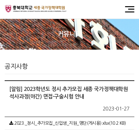
커뮤니티
공지사항
[알림] 2023학년도 정시 추가모집 세종 국가정책대학원
석사과정(야간) 면접·구술시험 안내
2023-01-27
2023._정시_추가모집_신입생_지원_명단(게시용).xlsx(10.2 KB)