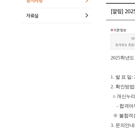
공지사항
[알림] 2
자료실
2025
학년도 
1.
발 표 일
:
2.
확인방법
○ 개신누
-
합격여
※
불합격은
3.
문의안내