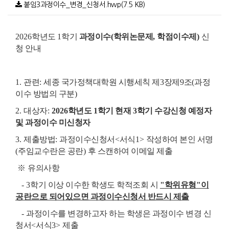
붙임3과정이수_변경_신청서.hwp(7.5 KB)
2026
학년도
1
학기
과정이수
(
학위논문제
,
학점이수제
)
신
청 안내
1.
관련
:
세종 국가정책대학원 시행세칙 제
3
장제
9
조
(
과정
이수 방법의 구분
)
2.
대상자
:
2026
학년도
1
학기 현재
3
학기 수강신청 예정자
및 과정이수 미신청자
3.
제출방법
:
과정이수신청서
<
서식
1>
작성하여 본인 서명
(
주임교수란은 공란
)
후 스캔하여 이메일 제출
※
유의사항
- 3
학기 이상 이수한 학생도 학적조회 시
"
학위유형
"
이
공란으로 되어있으면 과정이수신청서 반드시 제출
-
과정이수를 변경하고자 하는 학생은 과정이수 변경 신
청서
<
서식
3>
제출