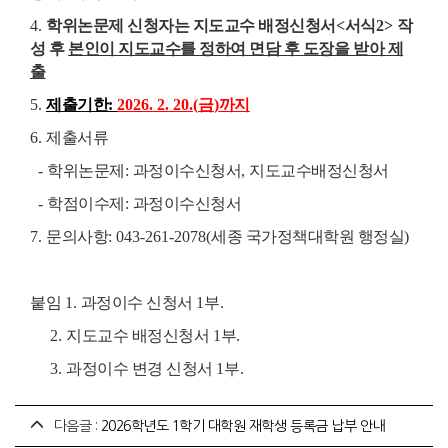
4.
학위논문제 신청자는 지도교수 배정신청서
<
서식
2>
작
성 후
본인이 지도교수를 정하여 면담 후 도장을 받아 제
출
5.
제출기한
:
2026. 2. 20.(
금
)
까지
6.
제출서류
-
학위논문제
:
과정이수신청서
,
지도교수배정신청서
-
학점이수제
:
과정이수신청서
7.
문의사항
: 043-261-2078(
세종 국가정책대학원 행정실
)
붙임
1.
과정이수 신청서
1
부
.
2.
지도교수 배정신청서
1
부
.
3.
과정이수 변경 신청서
1
부
.
다음글 :
2026학년도 1학기 대학원 재학생 등록금 납부 안내