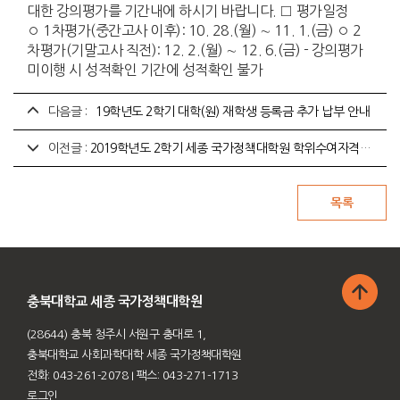
대한 강의평가를 기간내에 하시기 바랍니다. □ 평가일정
◦ 1차평가(중간고사 이후): 10. 28.(월) ∼ 11. 1.(금) ◦ 2
차평가(기말고사 직전): 12. 2.(월) ∼ 12. 6.(금) - 강의평가
미이행 시 성적확인 기간에 성적확인 불가
다음글 :
`19학년도 2학기 대학(원) 재학생 등록금 추가 납부 안내
이전글 :
2019학년도 2학기 세종 국가정책대학원 학위수여자격시험 합격 조회 방법 안내
충북대학교 세종 국가정책대학원
(28644) 충북 청주시 서원구 충대로 1,
충북대학교 사회과학대학 세종 국가정책대학원
전화: 043-261-2078
I 팩스: 043-271-1713
로그인