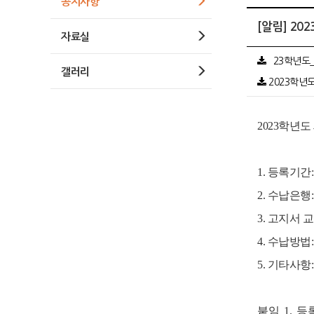
공지사항
[알림] 2
자료실
`23학년도_
갤러리
2023학년도
2023학년도
1. 등록기간
:
2. 수납은행
3. 고지서
4. 수납방법
5. 기타사
붙임 1. 등